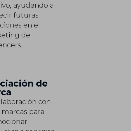
tivo, ayudando a
ecir futuras
ciones en el
eting de
encers.
ciación de
rca
olaboración con
s marcas para
ocionar