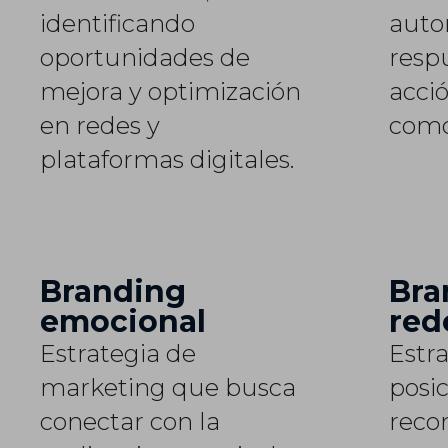
identificando
auto
oportunidades de
resp
mejora y optimización
acció
en redes y
como
plataformas digitales.
Branding
Bra
emocional
red
Estrategia de
Estr
marketing que busca
posi
conectar con la
reco