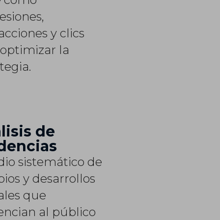
esiones,
acciones y clics
 optimizar la
tegia.
lisis de
dencias
dio sistemático de
ios y desarrollos
ales que
encian al público