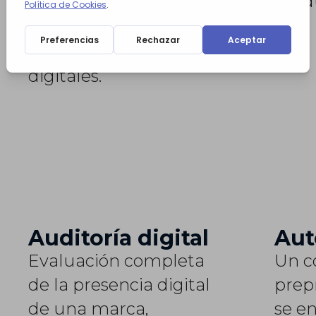
produ
comportamiento de
los usuarios y
optimizar estrategias
digitales.
Auditoría digital
Aut
Evaluación completa
Un c
de la presencia digital
prep
de una marca,
se e