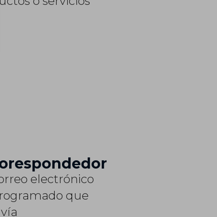
ctos o servicios
orespondedor
orreo electrónico
rogramado que
nvía