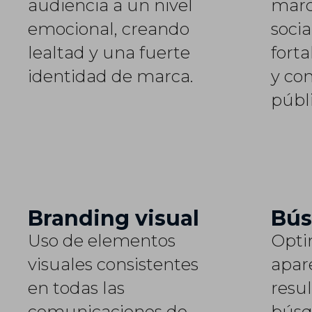
audiencia a un nivel
marc
emocional, creando
soci
lealtad y una fuerte
forta
identidad de marca.
y co
públi
Branding visual
Bús
Uso de elementos
Opti
visuales consistentes
apar
en todas las
resu
comunicaciones de
búsq