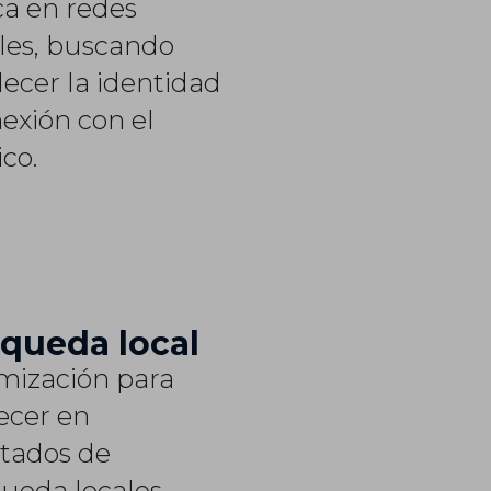
a en redes
ales, buscando
lecer la identidad
nexión con el
co.
queda local
mización para
ecer en
ltados de
ueda locales,