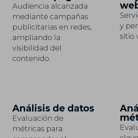
we
Audiencia alcanzada
Serv
mediante campañas
y pe
publicitarias en redes,
sitio
ampliando la
visibilidad del
contenido.
Análisis de datos
Aná
mét
Evaluación de
Eval
métricas para
clav