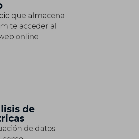
b
icio que almacena
rmite acceder al
 web online
lisis de
ricas
uación de datos
e como