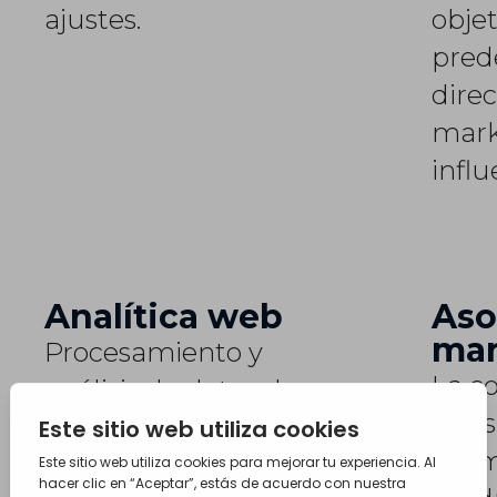
ajustes.
obje
pred
direc
mark
influ
Analítica web
Aso
ma
Procesamiento y
La c
análisis de datos de
otra
tráfico web para
prom
evaluar el