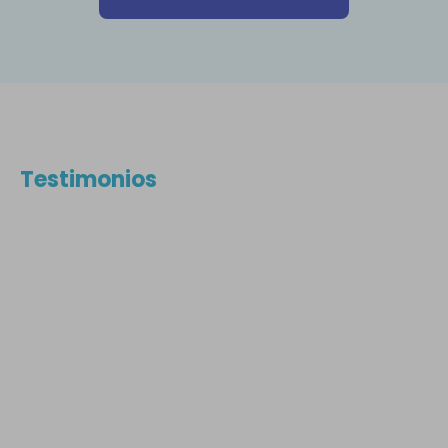
Testimonios
Gran atención y trabajo técnico
Gracias a sus conocimientos y al análisis de