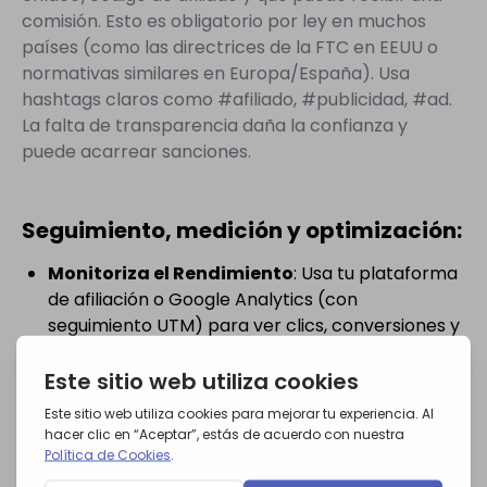
comisión. Esto es obligatorio por ley en muchos
países (como las directrices de la FTC en EEUU o
normativas similares en Europa/España). Usa
hashtags claros como #afiliado, #publicidad, #ad.
La falta de transparencia daña la confianza y
puede acarrear sanciones.
Seguimiento, medición y optimización:
Monitoriza el Rendimiento
: Usa tu plataforma
de afiliación o Google Analytics (con
seguimiento UTM) para ver clics, conversiones y
ventas por influencer.
Analiza los Datos
: ¿Qué influencers generan
más ROI? ¿Qué tipo de contenido funciona mejor
(stories, posts fijos, vídeos)?
Optimiza Constantemente:
Ajusta tu