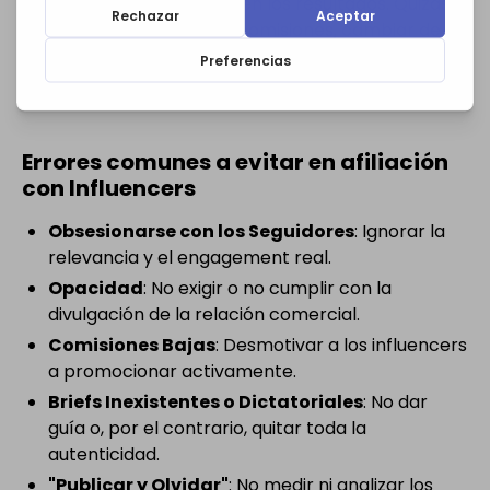
estrategia basándote en los resultados. Quizás
necesites mejorar las comisiones, cambiar de
influencers, o refinar el tipo de contenido
solicitado.
Errores comunes a evitar en afiliación
con Influencers
Obsesionarse con los Seguidores
: Ignorar la
relevancia y el engagement real.
Opacidad
: No exigir o no cumplir con la
divulgación de la relación comercial.
Comisiones Bajas
: Desmotivar a los influencers
a promocionar activamente.
Briefs Inexistentes o Dictatoriales
: No dar
guía o, por el contrario, quitar toda la
autenticidad.
"Publicar y Olvidar"
: No medir ni analizar los